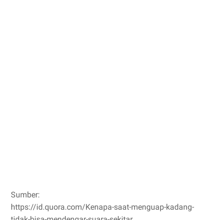
Sumber:
https://id.quora.com/Kenapa-saat-menguap-kadang-
tidak-bisa-mendengar-suara-sekitar